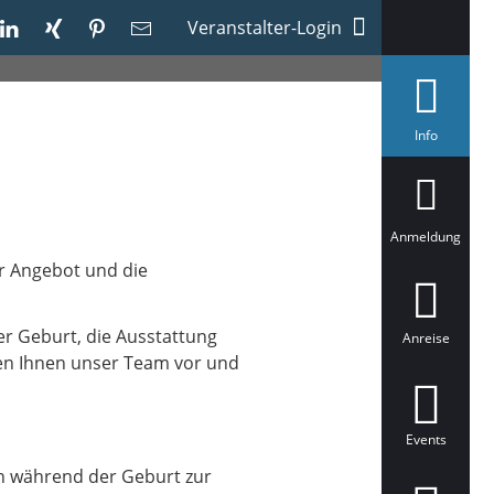
Veranstalter-Login
a
Info
u
s
g
e
w
ä
Anmeldung
h
l
er Angebot und die
t
er Geburt, die Ausstattung
Anreise
llen Ihnen unser Team vor und
Events
en während der Geburt zur