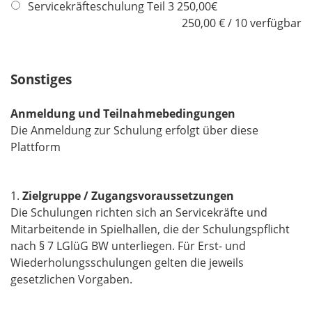
f
Servicekräfteschulung Teil 3 250,00€
l
l
250,00 € / 10 verfügbar
d
i
c
h
Sonstiges
t
f
Anmeldung und Teilnahmebedingungen
e
Die Anmeldung zur Schulung erfolgt über diese
l
Plattform
d
1.
Zielgruppe / Zugangsvoraussetzungen
Die Schulungen richten sich an Servicekräfte und
Mitarbeitende in Spielhallen, die der Schulungspflicht
nach § 7 LGlüG BW unterliegen. Für Erst- und
Wiederholungsschulungen gelten die jeweils
gesetzlichen Vorgaben.