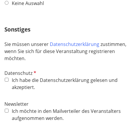
Keine Auswahl
d
c
h
t
f
Sonstiges
e
l
Sie müssen unserer
Datenschutzerklärung
zustimmen,
d
wenn Sie sich für diese Veranstaltung registrieren
möchten.
P
Datenschutz
f
Ich habe die Datenschutzerklärung gelesen und
l
akzeptiert.
i
c
Newsletter
h
Ich möchte in den Mailverteiler des Veranstalters
t
aufgenommen werden.
f
e