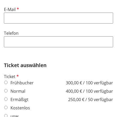
d
f
P
E-Mail
e
f
l
l
d
i
Telefon
c
h
t
f
e
Ticket auswählen
l
d
P
Ticket
f
Frühbucher
300,00 € / 100 verfügbar
l
Normal
400,00 € / 100 verfügbar
i
Ermäßigt
250,00 € / 50 verfügbar
c
h
Kostenlos
t
usw