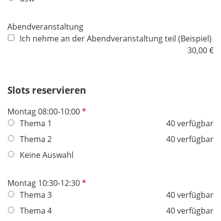
f
e
Abendveranstaltung
l
Ich nehme an der Abendveranstaltung teil (Beispiel)
d
30,00 €
Slots reservieren
P
Montag 08:00-10:00
f
Thema 1
40 verfügbar
l
Thema 2
40 verfügbar
i
Keine Auswahl
c
h
t
P
Montag 10:30-12:30
f
f
Thema 3
40 verfügbar
e
l
Thema 4
40 verfügbar
l
i