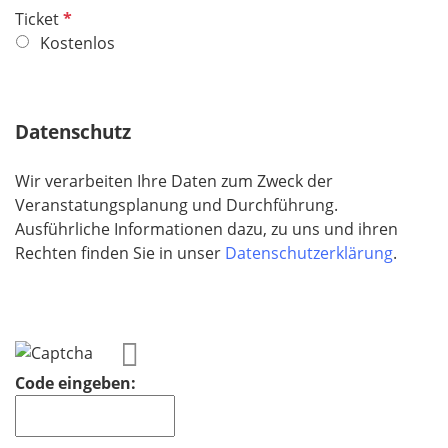
d
P
Ticket
f
f
Kostenlos
e
l
l
i
d
c
Datenschutz
h
t
Wir verarbeiten Ihre Daten zum Zweck der
f
Veranstatungsplanung und Durchführung.
e
Ausführliche Informationen dazu, zu uns und ihren
l
Rechten finden Sie in unser
Datenschutzerklärung
.
d
Code eingeben: