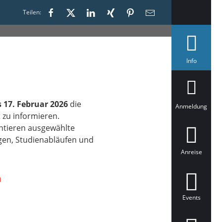
Teilen:
a
Info
u
s
g
e
w
s 17. Februar 2026
die
ä
Anmeldung
h
t zu informieren.
l
entieren ausgewählte
t
gen, Studienabläufen und
Anreise
n
Events