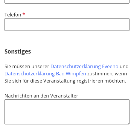
l
i
P
Telefon
c
f
h
l
t
i
f
c
e
h
Sonstiges
l
t
d
f
Sie müssen unserer
Datenschutzerklärung Eveeno
und
e
Datenschutzerklärung Bad Wimpfen
zustimmen, wenn
l
Sie sich für diese Veranstaltung registrieren möchten.
d
Nachrichten an den Veranstalter