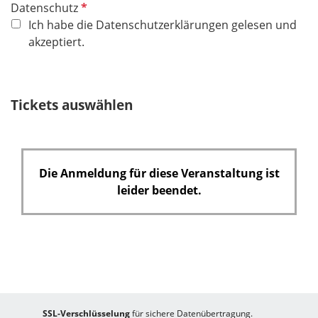
P
Datenschutz
f
Ich habe die Datenschutzerklärungen gelesen und
l
akzeptiert.
i
c
h
Tickets auswählen
t
f
e
l
Die Anmeldung für diese Veranstaltung ist
d
leider beendet.
SSL-Verschlüsselung
für sichere Datenübertragung.