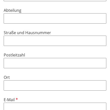
t
d
f
Abteilung
e
l
d
Straße und Hausnummer
Postleitzahl
Ort
P
E-Mail
f