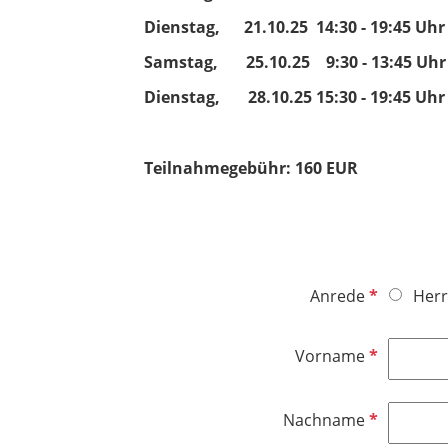
Dienstag, 21.10.25 14:30 - 19:45 Uhr
Samstag, 25.10.25 9:30 - 13:45 Uhr
Dienstag, 28.10.25 15:30 - 19:45 Uhr
Teilnahmegebühr: 160 EUR
P
Anrede
Herr
f
l
P
Vorname
i
f
c
l
h
P
Nachname
i
t
f