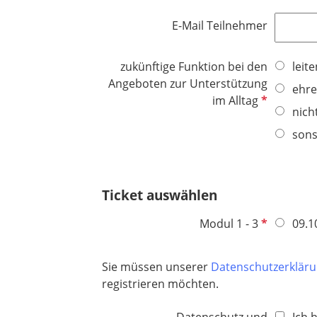
f
d
e
E-Mail Teilnehmer
l
d
zukünftige Funktion bei den
leit
Angeboten zur Unterstützung
ehre
P
im Alltag
nich
f
l
sons
i
c
h
Ticket auswählen
t
f
P
Modul 1 - 3
09.10
e
f
l
l
Sie müssen unserer
Datenschutzerklär
d
i
registrieren möchten.
c
h
Datenschutz und
Ich 