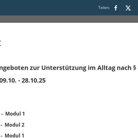
 45a SGB XI - ONLINE 09.10. - 
Teilen:
t
ngeboten zur Unterstützung im Alltag nach § 
9.10. - 28.10.25
r - Modul 1
 - Modul 2
 - Modul 1