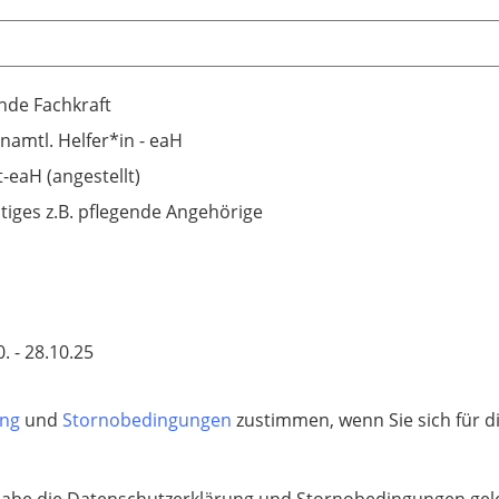
ende Fachkraft
namtl. Helfer*in - eaH
t-eaH (angestellt)
tiges z.B. pflegende Angehörige
. - 28.10.25
ung
und
Stornobedingungen
zustimmen, wenn Sie sich für d
habe die Datenschutzerklärung und Stornobedingungen gele