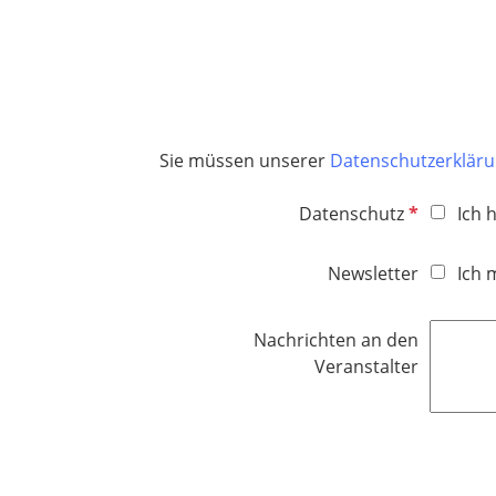
e
l
d
Sie müssen unserer
Datenschutzerklär
P
Datenschutz
Ich 
f
l
Newsletter
Ich 
i
c
Nachrichten an den
h
Veranstalter
t
f
e
l
d