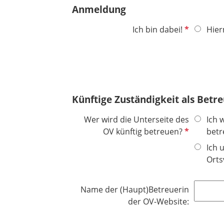
t
Anmeldung
l
f
d
e
P
Ich bin dabei!
Hier
l
f
d
l
i
c
h
Künftige Zuständigkeit als Betre
t
f
Wer wird die Unterseite des
Ich 
e
P
OV künftig betreuen?
betr
l
f
Ich 
d
l
Orts
i
c
Name der (Haupt)Betreuerin
h
der OV-Website:
t
f