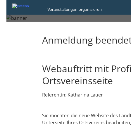
Veranstaltungen organisieren
Donnerstag, 29. Jan. 2026 von 18:00 bi
Anmeldung beende
Webauftritt mit Prof
Ortsvereinsseite
Referentin: Katharina Lauer
Sie möchten die neue Website des LandFr
Unterseite Ihres Ortsvereins bearbeiten,