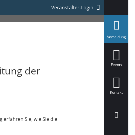
Veranstalter-Login
a
Anmeldung
u
s
g
e
w
ä
Events
itung der
h
l
t
Kontakt
erfahren Sie, wie Sie die