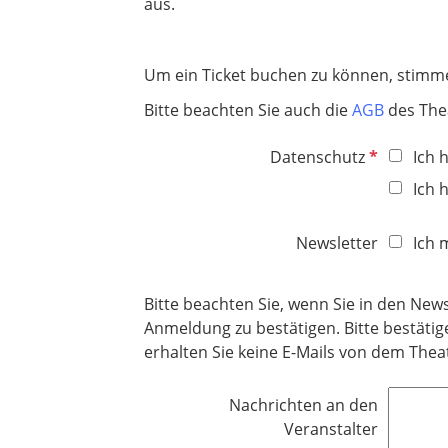
aus.
Um ein Ticket buchen zu können, stimme
Bitte beachten Sie auch die
AGB
des The
P
Datenschutz
Ich 
f
Ich 
l
i
Newsletter
Ich 
c
h
t
Bitte beachten Sie, wenn Sie in den Ne
f
Anmeldung zu bestätigen. Bitte bestätig
e
erhalten Sie keine E-Mails von dem The
l
d
Nachrichten an den
Veranstalter