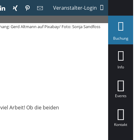
Veranstalter-Login
hang: Gerd Altmann auf Pixabay/ Foto: Sonja Sandfoss
a
Buchung
u
s
g
e
w
ä
Info
h
l
t
Events
el Arbeit! Ob die beiden
Kontakt