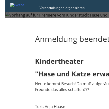
Veranstaltungen organisieren
Sonntag, 16. Mai 2021 um 16:00
Anmeldung beende
Kindertheater
"Hase und Katze erw
Heute kommt Besuch! Da muß aufgeräumt,
Freunde das alles schaffen???
Text: Anja Haase