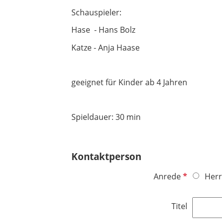
Schauspieler:
Hase - Hans Bolz
Katze - Anja Haase
geeignet für Kinder ab 4 Jahren
Spieldauer: 30 min
Kontaktperson
P
Anrede
Herr
f
l
Titel
i