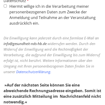
P
Datenschutz
h
f
Hiermit willige ich in die Verarbeitung meiner
t
l
personenbezogenen Daten zum Zwecke der
f
i
Anmeldung und Teilnahme an der Veranstaltung
e
c
ausdrücklich ein.
l
h
d
t
Die Einwilligung kann jederzeit durch eine formlose E-Mail an
f
info@gesundheit-nds-hb.de
widerrufen werden. Durch den
e
Widerruf der Einwilligung wird die Rechtmäßigkeit der
l
Verarbeitung, die aufgrund der Einwilligung bis zum Widerruf
d
erfolgt ist, nicht berührt. Weitere Informationen über den
Umgang mit Ihren personenbezogenen Daten finden Sie in
unserer
Datenschutzerklärung.
»​​​​​​​Auf der nächsten Seite können Sie eine
abweichende Rechnungsadresse eingeben. Somit ist
eine zusätzlich Mitteilung im Nachrichtenfeld nicht
notwendig.«