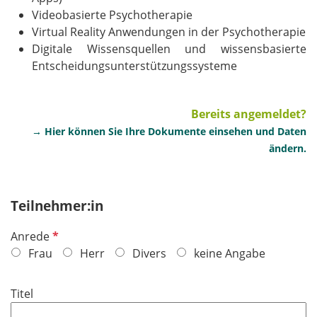
Videobasierte Psychotherapie
Virtual Reality Anwendungen in der Psychotherapie
Digitale Wissensquellen und wissensbasierte
Entscheidungsunterstützungssysteme
Bereits angemeldet?
→ Hier können Sie Ihre Dokumente einsehen und Daten
ändern.
Teilnehmer:in
P
Anrede
f
Frau
Herr
Divers
keine Angabe
l
i
Titel
c