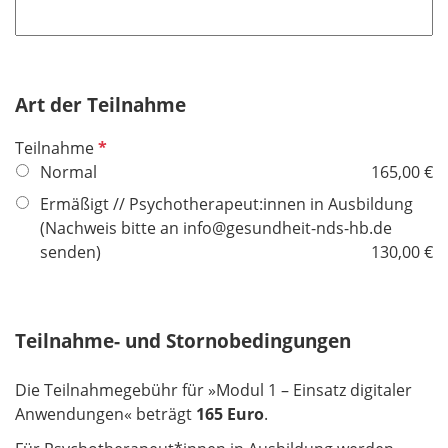
f
h
l
t
i
f
c
e
h
Art der Teilnahme
l
t
d
P
Teilnahme
f
f
Normal
165,00 €
e
l
l
Ermäßigt // Psychotherapeut:innen in Ausbildung
i
d
(Nachweis bitte an info@gesundheit-nds-hb.de
c
senden)
130,00 €
h
t
f
Teilnahme- und Stornobedingungen
e
l
d
Die Teilnahmegebühr für »Modul 1 – Einsatz digitaler
Anwendungen« beträgt
165 Euro
.