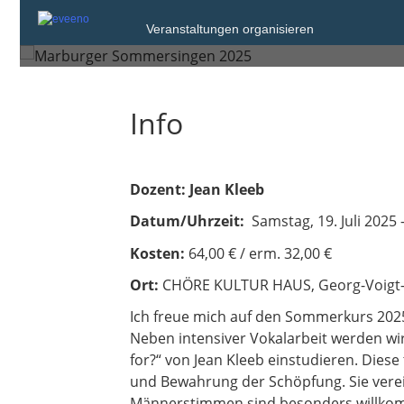
Samstag, 19. Jul. 2025 um 10
Veranstaltungen organisieren
Marburg
Info
Dozent: Jean Kleeb
Datum/Uhrzeit:
Samstag, 19. Juli 2025 
Kosten:
64,00 € / erm. 32,00 €
Ort:
CHÖRE KULTUR HAUS, Georg-Voigt-S
Ich freue mich auf den Sommerkurs 2025!
Neben intensiver Vokalarbeit werden wir
for?“ von Jean Kleeb einstudieren. Diese
und Bewahrung der Schöpfung. Sie vere
Männerstimmen sind besonders willko