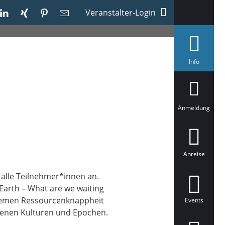
Veranstalter-Login
a
Info
u
s
g
e
w
ä
Anmeldung
h
l
t
Anreise
 alle Teilnehmer*innen an.
Earth – What are we waiting
e Themen Ressourcenknappheit
Events
denen Kulturen und Epochen.