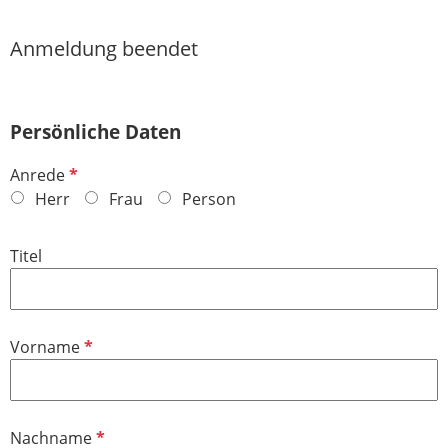
Anmeldung beendet
Persönliche Daten
P
Anrede
f
Herr
Frau
Person
l
i
Titel
c
h
t
f
P
Vorname
e
f
l
l
d
i
P
Nachname
c