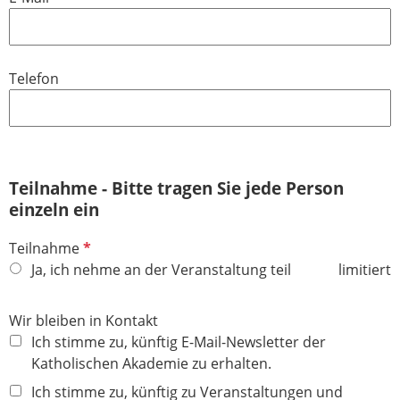
e
f
l
l
d
i
Telefon
c
h
t
f
e
Teilnahme - Bitte tragen Sie jede Person
l
einzeln ein
d
P
Teilnahme
f
Ja, ich nehme an der Veranstaltung teil
limitiert
l
i
Wir bleiben in Kontakt
c
Ich stimme zu, künftig E-Mail-Newsletter der
h
Katholischen Akademie zu erhalten.
t
Ich stimme zu, künftig zu Veranstaltungen und
f