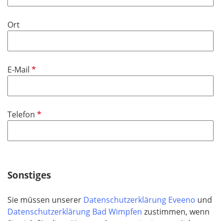
Ort
P
E-Mail
f
l
i
P
Telefon
c
f
h
l
t
i
f
c
e
h
Sonstiges
l
t
d
f
Sie müssen unserer
Datenschutzerklärung Eveeno
und
e
Datenschutzerklärung Bad Wimpfen
zustimmen, wenn
l