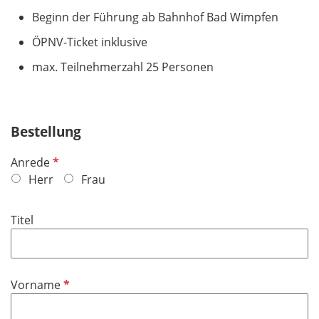
Beginn der Führung ab Bahnhof Bad Wimpfen
ÖPNV-Ticket inklusive
max. Teilnehmerzahl 25 Personen
Bestellung
P
Anrede
f
Herr
Frau
l
i
Titel
c
h
t
f
P
Vorname
e
f
l
l