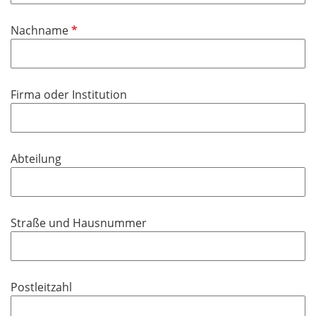
d
i
P
Nachname
c
f
h
l
t
i
f
Firma oder Institution
c
e
h
l
t
d
f
Abteilung
e
l
d
Straße und Hausnummer
Postleitzahl