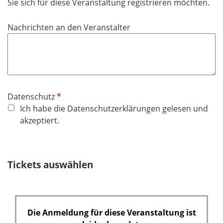
Sie sich für diese Veranstaltung registrieren möchten.
d
Nachrichten an den Veranstalter
P
Datenschutz
f
Ich habe die Datenschutzerklärungen gelesen und
l
akzeptiert.
i
c
h
Tickets auswählen
t
f
e
l
Die Anmeldung für diese Veranstaltung ist
d