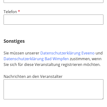
l
i
P
Telefon
c
f
h
l
t
i
f
c
e
h
Sonstiges
l
t
d
f
Sie müssen unserer
Datenschutzerklärung Eveeno
und
e
Datenschutzerklärung Bad Wimpfen
zustimmen, wenn
l
Sie sich für diese Veranstaltung registrieren möchten.
d
Nachrichten an den Veranstalter