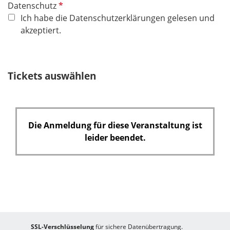
P
Datenschutz
f
Ich habe die Datenschutzerklärungen gelesen und
l
akzeptiert.
i
c
h
Tickets auswählen
t
f
e
l
Die Anmeldung für diese Veranstaltung ist
d
leider beendet.
SSL-Verschlüsselung
für sichere Datenübertragung.