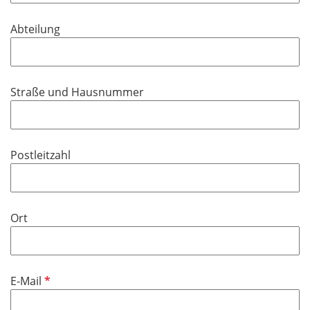
t
d
f
Abteilung
e
l
d
Straße und Hausnummer
Postleitzahl
Ort
P
E-Mail
f