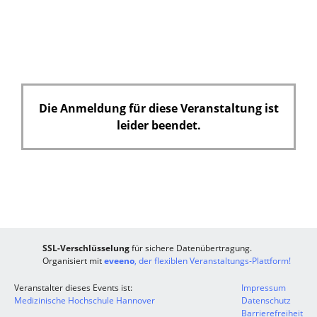
i
c
h
t
f
e
Die Anmeldung für diese Veranstaltung ist
l
leider beendet.
d
SSL-Verschlüsselung
für sichere Datenübertragung.
Organisiert mit
eveeno
, der flexiblen Veranstaltungs-Plattform!
Veranstalter dieses Events ist:
Impressum
Medizinische Hochschule Hannover
Datenschutz
Barrierefreiheit