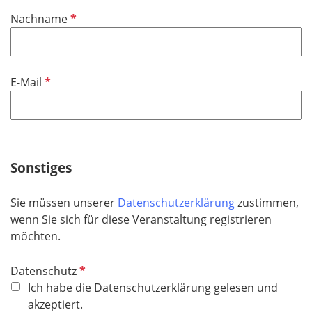
i
P
Nachname
c
f
h
l
t
i
f
P
E-Mail
c
e
f
h
l
l
t
d
i
f
c
e
h
Sonstiges
l
t
d
f
Sie müssen unserer
Datenschutzerklärung
zustimmen,
e
wenn Sie sich für diese Veranstaltung registrieren
l
möchten.
d
P
Datenschutz
f
Ich habe die Datenschutzerklärung gelesen und
l
akzeptiert.