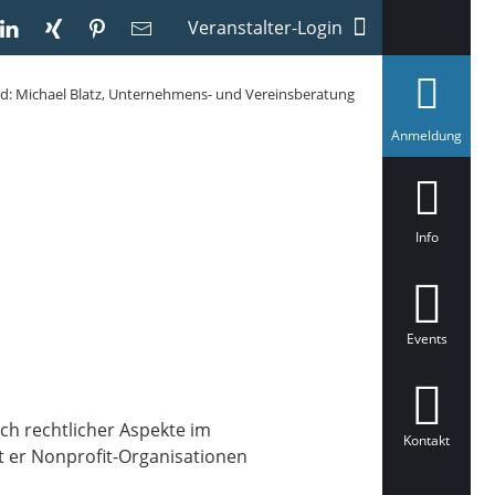
Veranstalter-Login
ld: Michael Blatz, Unternehmens- und Vereinsberatung
a
Anmeldung
u
s
g
e
w
ä
Info
h
l
t
Events
h rechtlicher Aspekte im
Kontakt
ät er Nonprofit-Organisationen