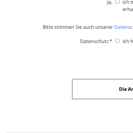
Ja,
ich 
e
erha
l
d
Bitte stimmen Sie auch unserer
Datensc
P
Datenschutz
Ich 
f
l
i
c
h
t
Die A
f
e
l
d