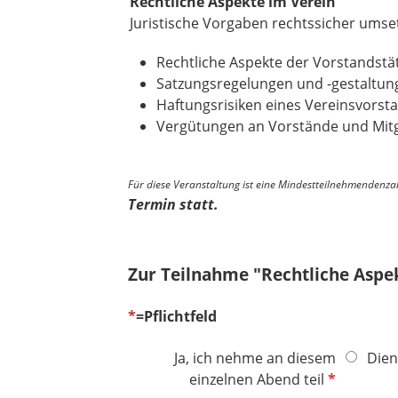
Rechtliche Aspekte im Verein
Juristische Vorgaben rechtssicher ums
Rechtliche Aspekte der Vorstandstät
Satzungsregelungen und -gestaltun
Haftungsrisiken eines Vereinsvors
Vergütungen an Vorstände und Mitg
Für diese Veranstaltung ist eine Mindestteilnehmendenzahl
Termin statt.
Zur Teilnahme "Rechtliche Aspe
*
=Pflichtfeld
Ja, ich nehme an diesem
Dien
P
einzelnen Abend teil