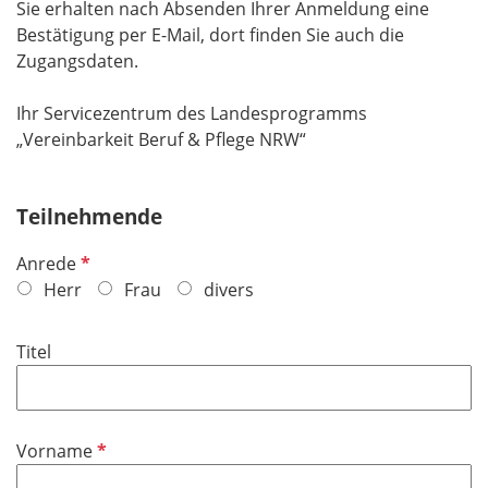
Sie erhalten nach Absenden Ihrer Anmeldung eine
Bestätigung per E-Mail, dort finden Sie auch die
Zugangsdaten.
Ihr Servicezentrum des Landesprogramms
„Vereinbarkeit Beruf & Pflege NRW“
Teilnehmende
P
Anrede
f
Herr
Frau
divers
l
i
Titel
c
h
t
f
P
Vorname
e
f