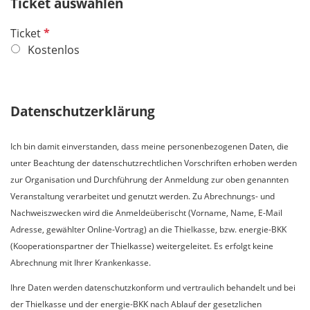
Ticket auswählen
l
d
P
Ticket
f
Kostenlos
l
i
c
Datenschutzerklärung
h
t
Ich bin damit einverstanden, dass meine personenbezogenen Daten, die
f
unter Beachtung der datenschutzrechtlichen Vorschriften erhoben werden
e
zur Organisation und Durchführung der Anmeldung zur oben genannten
l
Veranstaltung verarbeitet und genutzt werden. Zu Abrechnungs- und
d
Nachweiszwecken wird die Anmeldeüberischt (Vorname, Name, E-Mail
Adresse, gewählter Online-Vortrag) an die Thielkasse, bzw. energie-BKK
(Kooperationspartner der Thielkasse) weitergeleitet. Es erfolgt keine
Abrechnung mit Ihrer Krankenkasse.
Ihre Daten werden datenschutzkonform und vertraulich behandelt und bei
der Thielkasse und der energie-BKK nach Ablauf der gesetzlichen