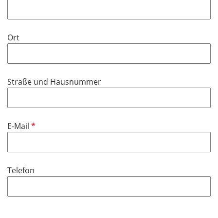
h
l
t
d
f
Ort
e
l
d
Straße und Hausnummer
P
E-Mail
f
l
i
Telefon
c
h
t
f