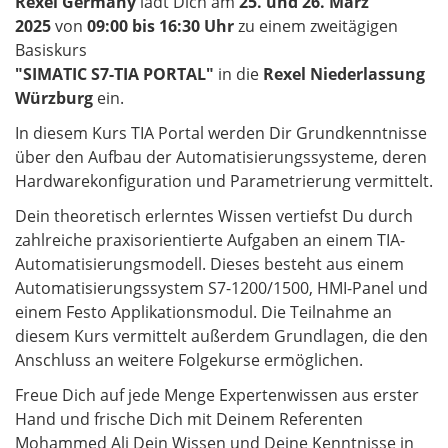
Rexel Germany
lädt Dich am
25. und 26. März
2025
von
09:00 bis 16:30 Uhr
zu einem zweitägigen
Basiskurs
"SIMATIC S7-TIA PORTAL
"
in die
Rexel Niederlassung
Würzburg
ein.
In diesem Kurs TIA Portal werden Dir Grundkenntnisse
über den Aufbau der Automatisierungssysteme, deren
Hardwarekonfiguration und Parametrierung vermittelt.
Dein theoretisch erlerntes Wissen vertiefst Du durch
zahlreiche praxisorientierte Aufgaben an einem TIA-
Automatisierungsmodell. Dieses besteht aus einem
Automatisierungssystem S7-1200/1500, HMI-Panel und
einem Festo Applikationsmodul. Die Teilnahme an
diesem Kurs vermittelt außerdem Grundlagen, die den
Anschluss an weitere Folgekurse ermöglichen.
Freue Dich auf jede Menge Expertenwissen aus erster
Hand und frische Dich mit Deinem Referenten
Mohammed Alj Dein Wissen und Deine Kenntnisse in