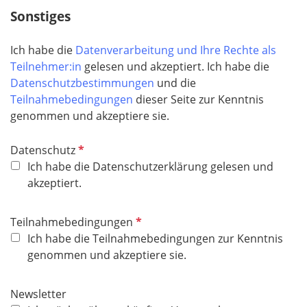
Sonstiges
Ich habe die
Datenverarbeitung und Ihre Rechte als
Teilnehmer:in
gelesen und akzeptiert. Ich habe die
Datenschutzbestimmungen
und die
Teilnahmebedingungen
dieser Seite zur Kenntnis
genommen und akzeptiere sie.
P
Datenschutz
f
Ich habe die Datenschutzerklärung gelesen und
l
akzeptiert.
i
c
P
Teilnahmebedingungen
h
f
Ich habe die Teilnahmebedingungen zur Kenntnis
t
l
genommen und akzeptiere sie.
f
i
e
c
Newsletter
l
h