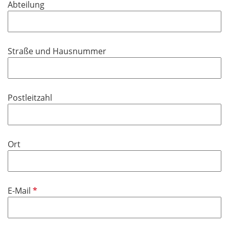
Abteilung
e
l
d
Straße und Hausnummer
Postleitzahl
Ort
P
E-Mail
f
l
i