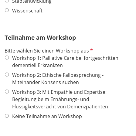
Stadtentwicklung
Wissenschaft
Teilnahme am Workshop
P
Bitte wählen Sie einen Workshop aus
f
Workshop 1: Palliative Care bei fortgeschritten
l
dementiell Erkrankten
i
Workshop 2: Ethische Fallbesprechung -
c
Miteinander Konsens suchen
h
Workshop 3: Mit Empathie und Expertise:
t
Begleitung beim Ernährungs- und
f
Flüssigkeitsverzicht von Demenzpatienten
e
l
Keine Teilnahme an Workshop
d