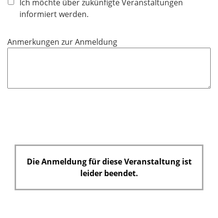
Ich möchte über zukünfigte Veranstaltungen
d
t
informiert werden.
f
e
Anmerkungen zur Anmeldung
l
d
Die Anmeldung für diese Veranstaltung ist
leider beendet.