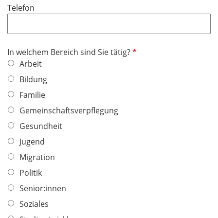
Telefon
c
h
t
f
P
In welchem Bereich sind Sie tätig?
e
f
Arbeit
l
l
Bildung
d
i
Familie
c
h
Gemeinschaftsverpflegung
t
Gesundheit
f
Jugend
e
l
Migration
d
Politik
Senior:innen
Soziales