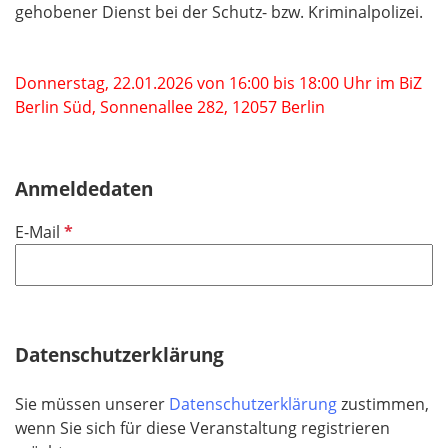
gehobener Dienst bei der Schutz- bzw. Kriminalpolizei.
Donnerstag, 22.01.2026 von 16:00 bis 18:00 Uhr im BiZ
Berlin Süd, Sonnenallee 282, 12057 Berlin
Anmeldedaten
P
E-Mail
f
l
i
c
h
Datenschutzerklärung
t
f
Sie müssen unserer
Datenschutzerklärung
zustimmen,
e
wenn Sie sich für diese Veranstaltung registrieren
l