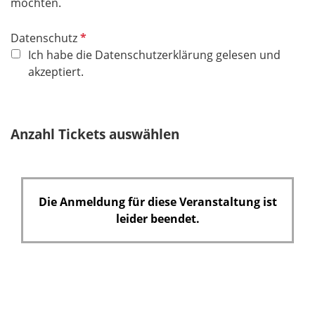
möchten.
d
P
Datenschutz
f
Ich habe die Datenschutzerklärung gelesen und
l
akzeptiert.
i
c
h
Anzahl Tickets auswählen
t
f
e
l
Die Anmeldung für diese Veranstaltung ist
d
leider beendet.