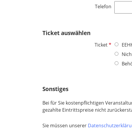
d
l
h
e
Telefon
i
t
l
c
f
d
h
e
t
Ticket auswählen
l
f
d
e
P
Ticket
EEHH
l
f
Nich
d
l
Beh
i
c
h
t
Sonstiges
f
e
Bei für Sie kostenpflichtigen Veranstal
l
gezahlte Eintrittspreise nicht zurückers
d
Sie müssen unserer
Datenschutzerklär