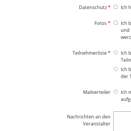
P
Datenschutz
Ich 
f
l
P
Fotos
Ich 
i
f
und 
c
l
werd
h
i
t
c
P
Teilnehmerliste
Ich 
f
h
f
Teil
e
t
l
Ich 
l
f
i
der 
d
e
c
l
h
Mailverteiler
Ich 
d
t
auf
f
e
l
Nachrichten an den
d
Veranstalter