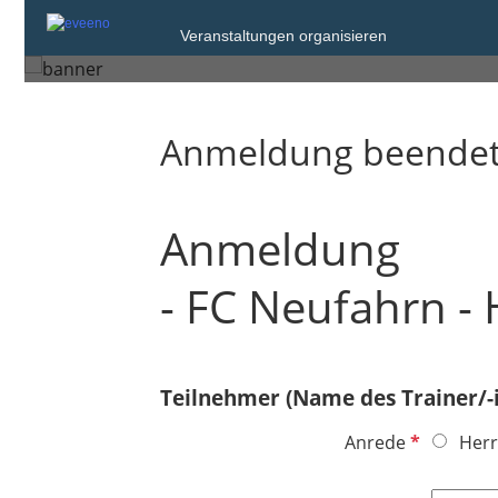
Veranstaltungen organisieren
Neufahrn bei Freising
Anmeldung beende
Anmeldung
- FC Neufahrn - 
Teilnehmer (Name des Trainer/-i
P
Anrede
Herr
f
l