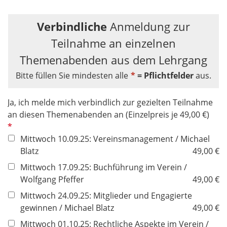
Verbindliche
Anmeldung zur
Teilnahme an einzelnen
Themenabenden aus dem Lehrgang
Bitte füllen Sie mindesten alle
*
= Pflichtfelder
aus.
Ja, ich melde mich verbindlich zur gezielten Teilnahme
P
an diesen Themenabenden an (Einzelpreis je 49,00 €)
f
l
Mittwoch 10.09.25: Vereinsmanagement / Michael
i
Blatz
49,00 €
c
Mittwoch 17.09.25: Buchführung im Verein /
h
Wolfgang Pfeffer
49,00 €
t
Mittwoch 24.09.25: Mitglieder und Engagierte
f
gewinnen / Michael Blatz
49,00 €
e
l
Mittwoch 01.10.25: Rechtliche Aspekte im Verein /