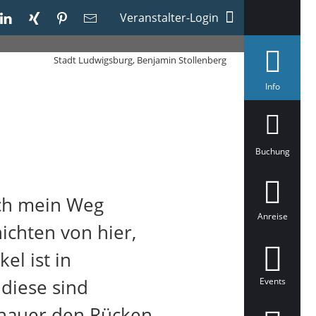
Veranstalter-Login
Stadt Ludwigsburg, Benjamin Stollenberg
a
Info
u
s
g
e
w
ä
Buchung
h
l
t
ich mein Weg
Anreise
ichten von hier,
el ist in
diese sind
Events
Schauer den Rücken