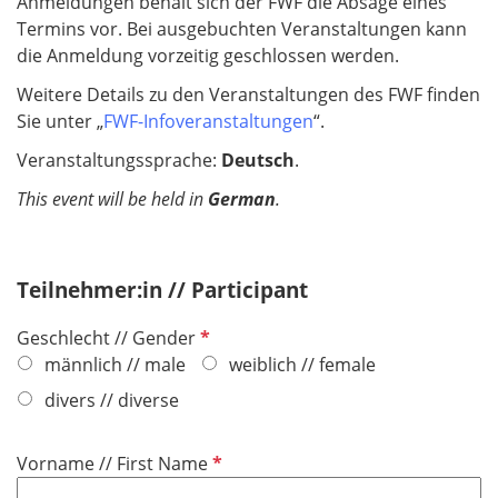
Anmeldungen behält sich der FWF die Absage eines
Termins vor. Bei ausgebuchten Veranstaltungen kann
die Anmeldung vorzeitig geschlossen werden.
Weitere Details zu den Veranstaltungen des FWF finden
Sie unter „
FWF-Infoveranstaltungen
“.
Veranstaltungssprache:
Deutsch
.
This event will be held in
German
.
Teilnehmer:in // Participant
P
Geschlecht // Gender
f
männlich // male
weiblich // female
l
divers // diverse
i
c
P
Vorname // First Name
h
f
t