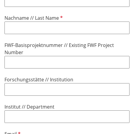
l
f
i
e
P
Nachname // Last Name
c
l
f
h
d
l
t
i
f
FWF-Basisprojektnummer // Existing FWF Project
c
e
Number
h
l
t
d
f
e
Forschungsstätte // Institution
l
d
Institut // Department
P