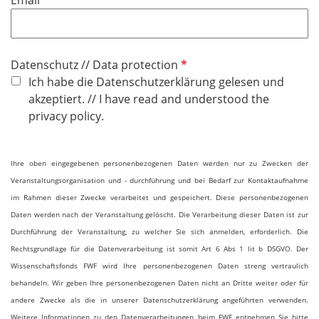
Email
f
l
i
P
Datenschutz // Data protection
c
f
Ich habe die Datenschutzerklärung gelesen und
h
l
akzeptiert. // I have read and understood the
t
i
privacy policy.
f
c
e
h
l
Ihre oben eingegebenen personenbezogenen Daten werden nur zu Zwecken der
t
d
Veranstaltungsorganisation und - durchführung und bei Bedarf zur Kontaktaufnahme
f
im Rahmen dieser Zwecke verarbeitet und gespeichert. Diese personenbezogenen
e
Daten werden nach der Veranstaltung gelöscht. Die Verarbeitung dieser Daten ist zur
l
Durchführung der Veranstaltung, zu welcher Sie sich anmelden, erforderlich. Die
d
Rechtsgrundlage für die Datenverarbeitung ist somit Art 6 Abs 1 lit b DSGVO. Der
Wissenschaftsfonds FWF wird Ihre personenbezogenen Daten streng vertraulich
behandeln. Wir geben Ihre personenbezogenen Daten nicht an Dritte weiter oder für
andere Zwecke als die in unserer Datenschutzerklärung angeführten verwenden.
Weitere Informationen zu den Datenverarbeitungen beim FWF entnehmen Sie bitte