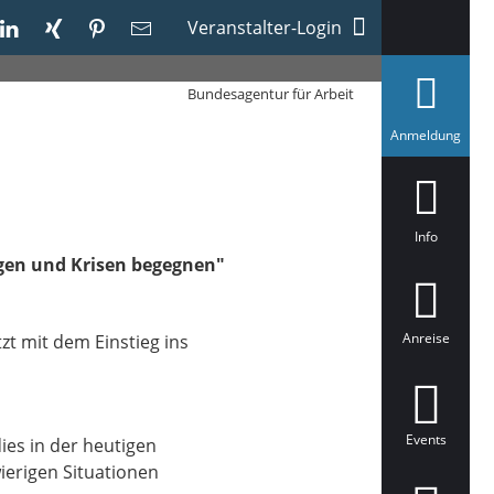
Veranstalter-Login
Bundesagentur für Arbeit
a
Anmeldung
u
s
g
e
w
ä
Info
h
ngen und Krisen begegnen"
l
t
Anreise
zt mit dem Einstieg ins
Events
es in der heutigen
ierigen Situationen