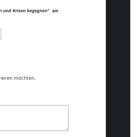
en und Krisen begegnen"
a
m
trieren möchten.