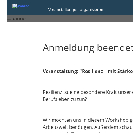
Dienstag, 23. Sep. 2025 von 15:
Veranstaltungen organisieren
Senftenberg
Anmeldung beende
Veranstaltung: "Resilienz – mit Stär
Resilienz ist eine besondere Kraft unse
Berufsleben zu tun?
Wir möchten uns in diesem Workshop ge
Arbeitswelt benötigen. Außerdem schauen