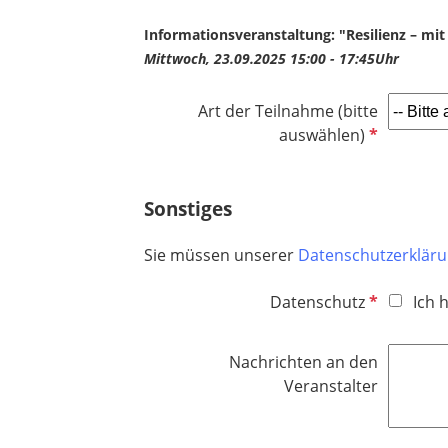
f
d
e
Informationsveranstaltung: "Resilienz – mi
l
Mittwoch, 23.09.2025 15:00 - 17:45Uhr
d
Art der Teilnahme (bitte
P
auswählen)
f
l
Sonstiges
i
c
h
Sie müssen unserer
Datenschutzerklär
t
P
f
Datenschutz
Ich 
f
e
l
l
Nachrichten an den
i
d
Veranstalter
c
h
t