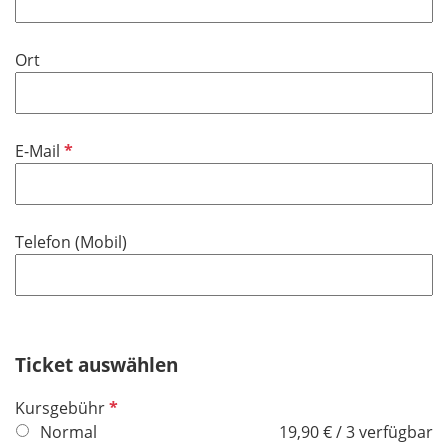
l
d
Ort
P
E-Mail
f
l
i
Telefon (Mobil)
c
h
t
f
e
Ticket auswählen
l
d
P
Kursgebühr
f
Normal
19,90 € / 3 verfügbar