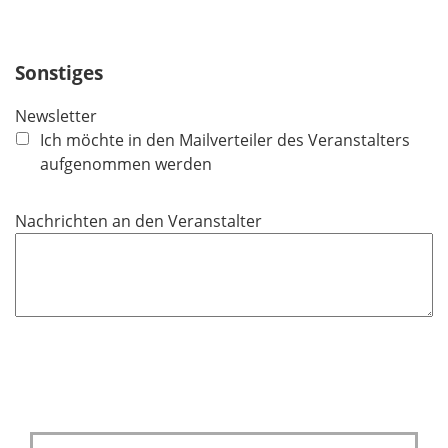
l
i
c
Sonstiges
h
t
Newsletter
f
Ich möchte in den Mailverteiler des Veranstalters
e
aufgenommen werden
l
d
Nachrichten an den Veranstalter