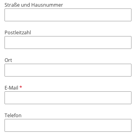
f
Straße und Hausnummer
e
l
d
Postleitzahl
Ort
P
E-Mail
f
l
i
Telefon
c
h
t