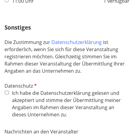
f
11:00 Uhr
1 verfügbar
l
l
d
i
c
Sonstiges
h
t
Die Zustimmung zur
Datenschutzerklärung
ist
f
erforderlich, wenn Sie sich für diese Veranstaltung
e
registrieren möchten. Gleichzeitig stimmen Sie im
l
Rahmen dieser Veranstaltung der Übermittlung Ihrer
d
Angaben an das Unternehmen zu.
P
Datenschutz
f
Ich habe die Datenschutzerklärung gelesen und
l
akzeptiert und stimme der Übermittlung meiner
i
Angaben im Rahmen dieser Veranstaltung an
c
dieses Unternehmen zu.
h
t
Nachrichten an den Veranstalter