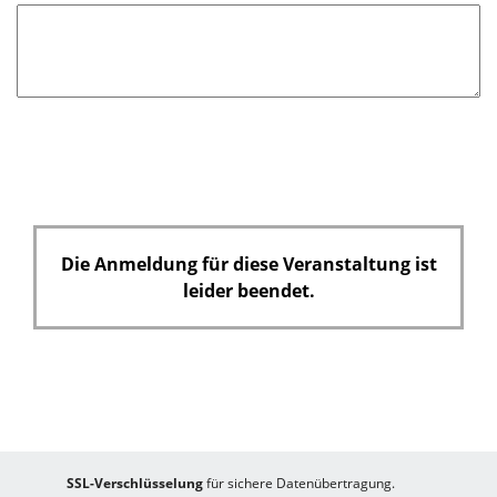
f
e
l
d
Die Anmeldung für diese Veranstaltung ist
leider beendet.
SSL-Verschlüsselung
für sichere Datenübertragung.