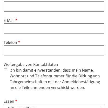
e
f
h
l
l
t
d
i
f
P
E-Mail
c
e
f
h
l
l
t
d
i
f
P
Telefon
c
e
f
h
l
l
t
d
i
f
Weitergabe von Kontaktdaten
c
e
Ich bin damit einverstanden, dass mein Name,
h
l
Wohnort und Telefonnummer für die Bildung von
t
d
Fahrgemeinschaften mit der Anmeldebestätigung
f
an die Teilnehmenden verschickt werden.
e
l
d
P
Essen
f