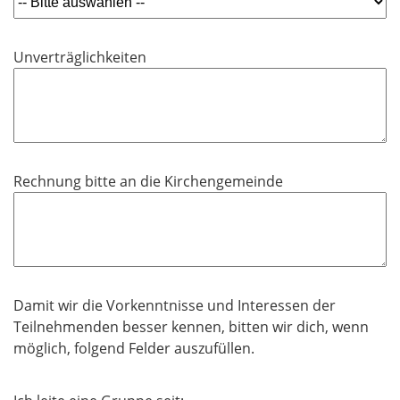
l
i
Unverträglichkeiten
c
h
t
f
e
l
Rechnung bitte an die Kirchengemeinde
d
Damit wir die Vorkenntnisse und Interessen der
Teilnehmenden besser kennen, bitten wir dich, wenn
möglich, folgend Felder auszufüllen.