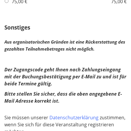
f
75,00 €
75,00 €
e
l
l
i
d
c
Sonstiges
h
t
Aus organisatorischen Gründen ist eine Rückerstattung des
f
gezahlten Teilnahmebetrages nicht möglich.
e
l
d
Der Zugangscode geht Ihnen nach Zahlungseingang
mit der Buchungsbestätigung per E-Mail zu und ist für
beide Termine gültig.
Bitte stellen Sie sicher, dass die oben angegebene E-
Mail Adresse korrekt ist.
Sie müssen unserer
Datenschutzerklärung
zustimmen,
wenn Sie sich für diese Veranstaltung registrieren