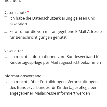
möchten.
P
Datenschutz
f
Ich habe die Datenschutzerklärung gelesen und
l
akzeptiert.
i
Es wird nur die von mir angegebene E-Mail-Adresse
c
für Benachrichtigungen genutzt.
h
t
Newsletter
f
Ich möchte Informationen vom Bundesverband für
e
Kindertagespflege per Mail zugeschickt bekommen
l
d
Informationsversand
Ich möchte über Fortbildungen, Veranstaltungen
des Bundesverbandes für Kindertagespflege per
angegebener Mailadresse informiert werden