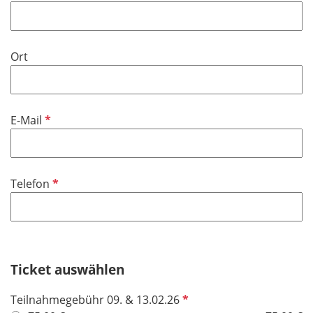
l
d
Ort
P
E-Mail
f
l
i
P
Telefon
c
f
h
l
t
i
f
c
e
h
Ticket auswählen
l
t
d
P
Teilnahmegebühr 09. & 13.02.26
f