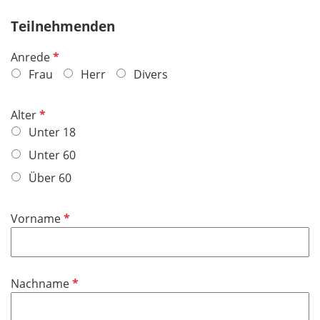
Teilnehmenden
P
Anrede
f
Frau
Herr
Divers
l
i
P
Alter
c
f
Unter 18
h
l
Unter 60
t
i
f
Über 60
c
e
h
l
t
P
Vorname
d
f
f
e
l
l
i
P
Nachname
d
c
f
h
l