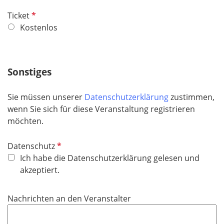
d
P
Ticket
f
Kostenlos
l
i
c
Sonstiges
h
t
Sie müssen unserer
Datenschutzerklärung
zustimmen,
f
wenn Sie sich für diese Veranstaltung registrieren
e
möchten.
l
d
P
Datenschutz
f
Ich habe die Datenschutzerklärung gelesen und
l
akzeptiert.
i
c
Nachrichten an den Veranstalter
h
t