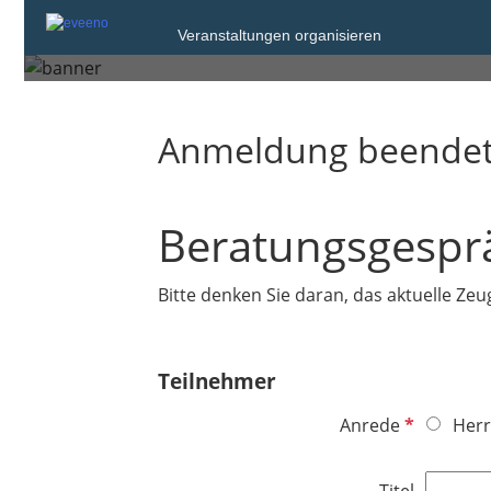
Beratungsgespräche 
Veranstaltungen organisieren
Anmeldung beende
Beratungsgespr
Bitte denken Sie daran, das aktuelle Ze
Teilnehmer
P
Anrede
Herr
f
l
Titel