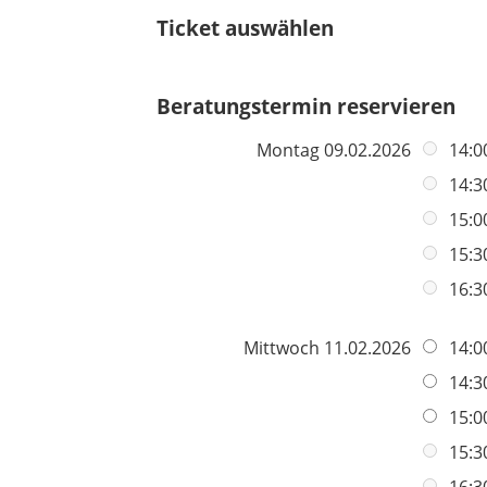
i
t
Ticket auswählen
l
c
f
d
h
e
t
l
Beratungstermin reservieren
f
d
e
Montag 09.02.2026
14:0
l
14:3
d
15:0
15:3
16:3
Mittwoch 11.02.2026
14:0
14:3
15:0
15:3
16:3