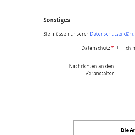
Sonstiges
Sie müssen unserer
Datenschutzerklär
P
Datenschutz
Ich 
f
l
Nachrichten an den
i
Veranstalter
c
h
t
f
e
l
d
Die A