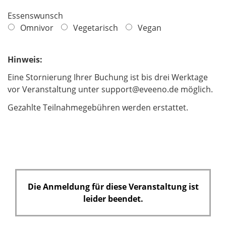
h
t
Essenswunsch
f
Omnivor
Vegetarisch
Vegan
e
l
Hinweis:
d
Eine Stornierung Ihrer Buchung ist bis drei Werktage
vor Veranstaltung unter support@eveeno.de möglich.
Gezahlte Teilnahmegebühren werden erstattet.
Die Anmeldung für diese Veranstaltung ist
leider beendet.