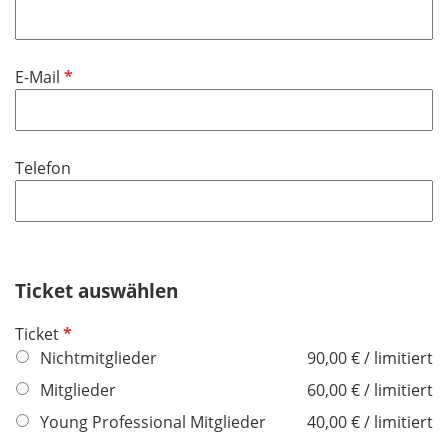
h
l
t
d
f
P
E-Mail
e
f
l
l
d
i
Telefon
c
h
t
f
e
Ticket auswählen
l
d
P
Ticket
f
Nichtmitglieder
90,00 € / limitiert
l
Mitglieder
60,00 € / limitiert
i
Young Professional Mitglieder
40,00 € / limitiert
c