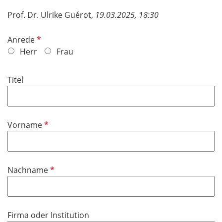
Prof. Dr. Ulrike Guérot,
19.03.2025, 18:30
P
Anrede
f
Herr
Frau
l
i
Titel
c
h
t
f
P
Vorname
e
f
l
l
d
i
P
Nachname
c
f
h
l
t
i
f
Firma oder Institution
c
e