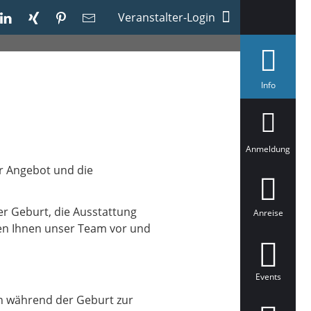
Veranstalter-Login
a
Info
u
s
g
e
w
ä
Anmeldung
h
l
er Angebot und die
t
er Geburt, die Ausstattung
Anreise
llen Ihnen unser Team vor und
Events
en während der Geburt zur