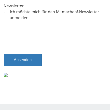
c
Newsletter
h
Ich möchte mich für den Mitmachen!-Newsletter
t
anmelden
f
e
l
d
Absenden