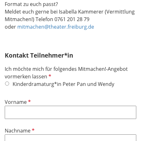
Format zu euch passt?
Meldet euch gerne bei Isabella Kammerer (Vermittlung
Mitmachen!) Telefon 0761 201 28 79
oder
mitmachen@theater.freiburg.de
Kontakt Teilnehmer*in
Ich möchte mich für folgendes Mitmachen!-Angebot
P
vormerken lassen
f
Kinderdramaturg*in Peter Pan und Wendy
l
i
P
Vorname
c
f
h
l
t
i
f
P
Nachname
c
e
f
h