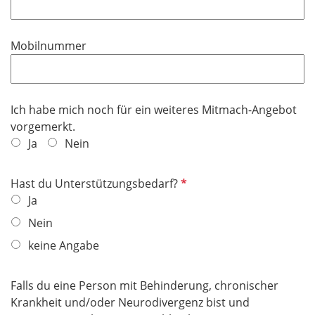
l
i
Mobilnummer
c
h
t
f
Ich habe mich noch für ein weiteres Mitmach-Angebot
e
vorgemerkt.
l
Ja
Nein
d
P
Hast du Unterstützungsbedarf?
f
Ja
l
Nein
i
keine Angabe
c
h
t
Falls du eine Person mit Behinderung, chronischer
f
Krankheit und/oder Neurodivergenz bist und