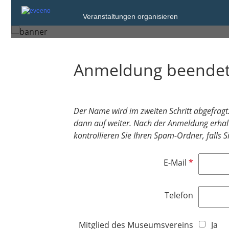
Sonntag, 2. Jun. 2024 von 10:30 bis 12:
Veranstaltungen organisieren
Berlin
Anmeldung beende
Der Name wird im zweiten Schritt abgefragt. 
dann auf weiter. Nach der Anmeldung erhal
kontrollieren Sie Ihren Spam-Ordner, falls 
P
E-Mail
f
l
Telefon
i
c
h
Mitglied des Museumsvereins
Ja