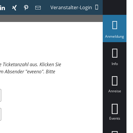
Veranstalter-Login
a
Anmeldung
u
s
g
e
w
ä
 Ticketanzahl aus. Klicken Sie
Info
h
m Absender "eveeno". Bitte
l
t
Anreise
Events