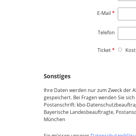
c
f
h
e
P
E-Mail
t
l
f
f
d
l
e
Telefon
i
l
c
d
h
P
Ticket
Kost
t
f
f
l
e
i
Sonstiges
l
c
d
h
Ihre Daten werden nur zum Zweck der A
t
gespeichert. Bei Fragen wenden Sie sich
f
Postanschrift: kbo-Datenschutzbeauftrag
e
Bayerische Landesbeauftragte, Postansc
l
München
d
Sie müssen unserer
Datenschutzerklär