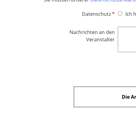
P
Datenschutz
Ich 
f
l
Nachrichten an den
i
Veranstalter
c
h
t
f
e
l
d
Die A