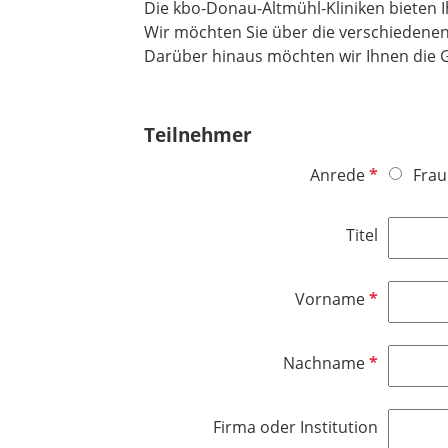
Die kbo-Donau-Altmühl-Kliniken bieten 
Wir möchten Sie über die verschiedenen
Darüber hinaus möchten wir Ihnen die G
Teilnehmer
P
Anrede
Frau
f
l
Titel
i
c
h
P
Vorname
t
f
f
l
P
Nachname
e
i
f
l
c
l
d
h
Firma oder Institution
i
t