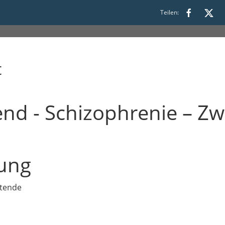
 19:30
Teilen:
t
nd - Schizophrenie – Z
ung
eitende