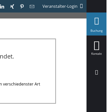
Veranstalter-Login
a
Buchung
u
s
g
e
w
ä
Kontakt
ndet.
h
l
t
n verschiedenster Art