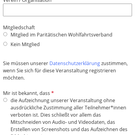
Verein / Organisation
c
e
h
l
t
d
f
Mitgliedschaft
e
Mitglied im Paritätischen Wohlfahrtsverband
l
Kein Mitglied
d
Sie müssen unserer
Datenschutzerklärung
zustimmen,
wenn Sie sich für diese Veranstaltung registrieren
möchten.
P
Mir ist bekannt, dass
f
die Aufzeichnung unserer Veranstaltung ohne
l
ausdrückliche Zustimmung aller Teilnehmer*innen
i
verboten ist. Dies schließt vor allem das
c
Mitschneiden von Audio- und Videodaten, das
h
Erstellen von Screenshots und das Aufzeichnen des