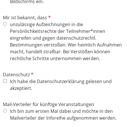
t
Bildschirms ein.
f
e
P
Mir ist bekannt, dass
l
f
unzulässige Aufzeichnungen in die
d
l
Persönlichkeitsrechte der Teilnehmer*innen
i
eingreifen und gegen datenschutzrechtl.
c
Bestimmungen verstoßen. Wer heimlich Aufnahmen
h
macht, handelt strafbar. Bei Verstößen können
t
rechtliche Schritte unternommen werden.
f
e
P
Datenschutz
l
f
Ich habe die Datenschutzerklärung gelesen und
d
l
akzeptiert.
i
c
Mail-Verteiler für künftige Veranstaltungen
h
Ich bin zum ersten Mal dabei und möchte in den
t
Mailverteiler der Inforeihe aufgenommen werden.
f