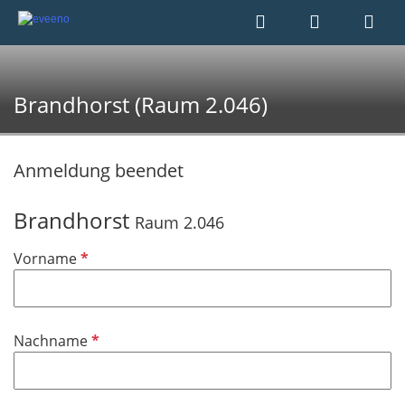
Brandhorst (Raum 2.046)
Anmeldung beendet
Brandhorst
Raum 2.046
P
Vorname
f
l
i
P
Nachname
c
f
h
l
t