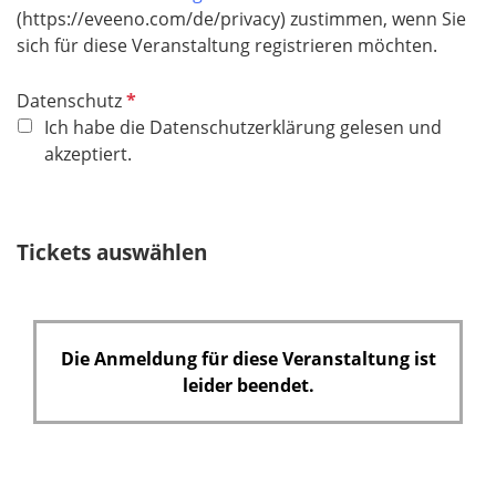
(https://eveeno.com/de/privacy) zustimmen, wenn Sie
sich für diese Veranstaltung registrieren möchten.
P
Datenschutz
f
Ich habe die Datenschutzerklärung gelesen und
l
akzeptiert.
i
c
h
Tickets auswählen
t
f
e
l
Die Anmeldung für diese Veranstaltung ist
d
leider beendet.