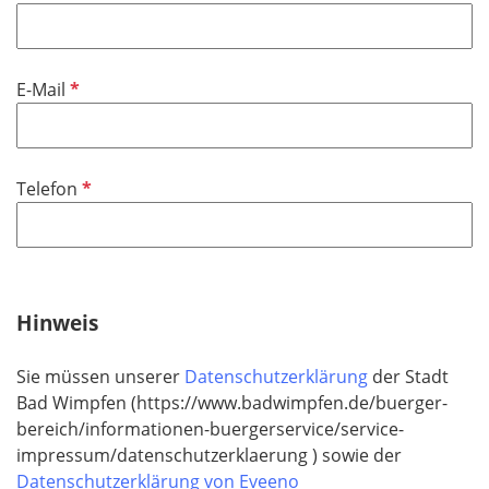
f
h
l
t
i
f
P
E-Mail
c
e
f
h
l
l
t
d
i
f
P
Telefon
c
e
f
h
l
l
t
d
i
f
c
e
h
Hinweis
l
t
d
f
Sie müssen unserer
Datenschutzerklärung
der Stadt
e
Bad Wimpfen
(https://www.badwimpfen.de/buerger-
l
bereich/informationen-buergerservice/service-
d
impressum/datenschutzerklaerung ) sowie der
Datenschutzerklärung von Eveeno