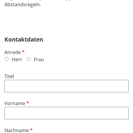
Abstandsregeln.
Kontaktdaten
P
Anrede
f
Herr
Frau
l
i
Titel
c
h
t
f
P
Vorname
e
f
l
l
d
i
P
Nachname
c