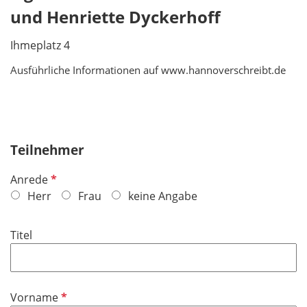
und Henriette Dyckerhoff
Ihmeplatz 4
Ausführliche Informationen auf www.hannoverschreibt.de
Teilnehmer
P
Anrede
f
Herr
Frau
keine Angabe
l
i
Titel
c
h
t
f
P
Vorname