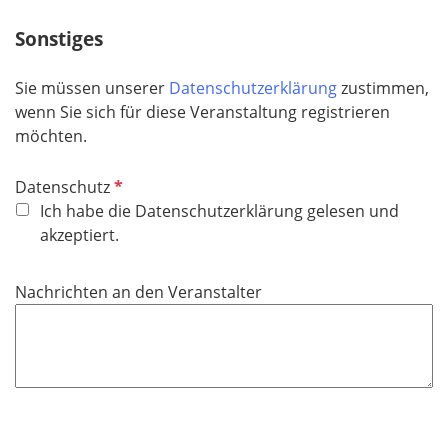
h
Sonstiges
t
f
e
Sie müssen unserer
Datenschutzerklärung
zustimmen,
l
wenn Sie sich für diese Veranstaltung registrieren
d
möchten.
P
Datenschutz
f
Ich habe die Datenschutzerklärung gelesen und
l
akzeptiert.
i
c
Nachrichten an den Veranstalter
h
t
f
e
l
d