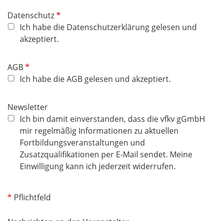
P
Datenschutz
f
Ich habe die Datenschutzerklärung gelesen und
l
akzeptiert.
i
c
P
AGB
h
f
Ich habe die AGB gelesen und akzeptiert.
t
l
f
i
Newsletter
e
c
Ich bin damit einverstanden, dass die vfkv gGmbH
l
h
mir regelmäßig Informationen zu aktuellen
d
t
Fortbildungsveranstaltungen und
f
Zusatzqualifikationen per E-Mail sendet. Meine
e
Einwilligung kann ich jederzeit widerrufen.
l
d
*
Pflichtfeld