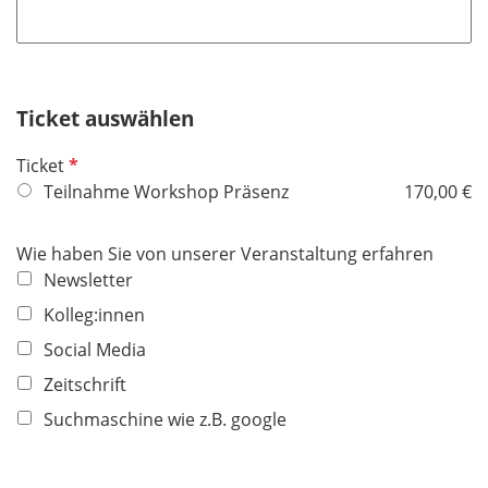
f
h
l
l
t
d
i
f
c
e
h
Ticket auswählen
l
t
d
P
Ticket
f
f
Teilnahme Workshop Präsenz
170,00 €
e
l
l
i
d
Wie haben Sie von unserer Veranstaltung erfahren
c
Newsletter
h
Kolleg:innen
t
f
Social Media
e
Zeitschrift
l
Suchmaschine wie z.B. google
d