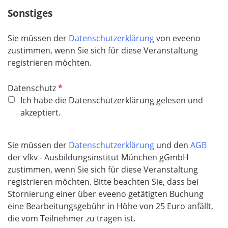
Sonstiges
Sie müssen der
Datenschutzerklärung
von eveeno
zustimmen, wenn Sie sich für diese Veranstaltung
registrieren möchten.
P
Datenschutz
f
Ich habe die Datenschutzerklärung gelesen und
l
akzeptiert.
i
c
Sie müssen der
Datenschutzerklärung
und den
AGB
h
der vfkv - Ausbildungsinstitut München gGmbH
t
zustimmen, wenn Sie sich für diese Veranstaltung
f
registrieren möchten. Bitte beachten Sie, dass bei
e
Stornierung einer über eveeno getätigten Buchung
l
eine Bearbeitungsgebühr in Höhe von 25 Euro anfällt,
d
die vom Teilnehmer zu tragen ist.