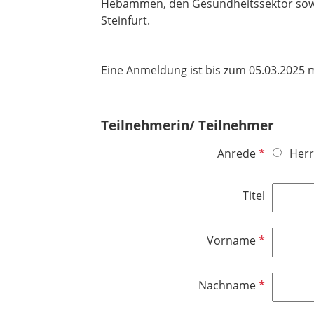
Hebammen, den Gesundheitssektor sowie
Steinfurt.
Eine Anmeldung ist bis zum 05.03.2025 
Teilnehmerin/ Teilnehmer
P
Anrede
Herr
f
l
Titel
i
c
h
P
Vorname
t
f
f
l
P
Nachname
e
i
f
l
c