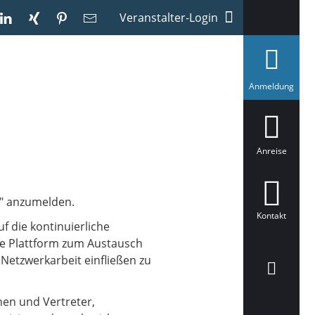
Veranstalter-Login
a
Anmeldung
u
s
g
e
w
ä
Anreise
h
l
t
t" anzumelden.
Kontakt
f die kontinuierliche
ine Plattform zum Austausch
Netzwerkarbeit einfließen zu
nen und Vertreter,