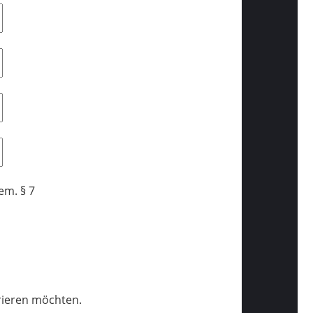
em. § 7
trieren möchten.