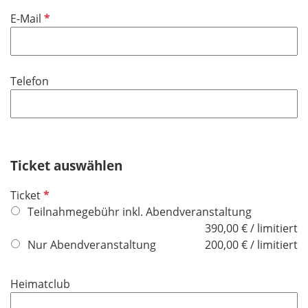
f
P
E-Mail
e
f
l
l
d
i
Telefon
c
h
t
f
e
Ticket auswählen
l
d
P
Ticket
f
Teilnahmegebühr inkl. Abendveranstaltung
l
390,00 € / limitiert
i
Nur Abendveranstaltung
200,00 € / limitiert
c
h
Heimatclub
t