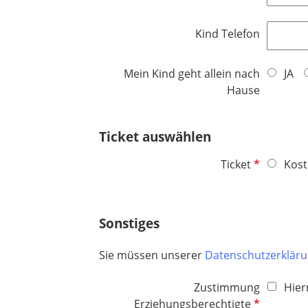
l
f
c
d
l
h
Kind Telefon
i
t
c
f
h
Mein Kind geht allein nach
JA
e
t
Hause
l
f
d
e
Ticket auswählen
l
d
P
Ticket
Kost
f
l
i
Sonstiges
c
h
Sie müssen unserer
Datenschutzerklär
t
f
Zustimmung
Hier
e
P
Erziehungsberechtigte