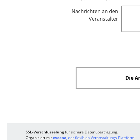
l
f
d
Nachrichten an den
l
Veranstalter
i
c
h
t
f
e
l
d
Die A
SSL-Verschlüsselung
für sichere Datenübertragung.
Organisiert mit
eveeno
, der flexiblen Veranstaltungs-Plattform!