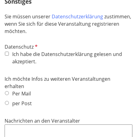
h
Sonstiges
l
t
d
f
Sie müssen unserer
Datenschutzerklärung
zustimmen,
e
wenn Sie sich für diese Veranstaltung registrieren
l
möchten.
d
P
Datenschutz
f
Ich habe die Datenschutzerklärung gelesen und
l
akzeptiert.
i
c
Ich möchte Infos zu weiteren Veranstaltungen
h
erhalten
t
Per Mail
f
per Post
e
l
d
Nachrichten an den Veranstalter