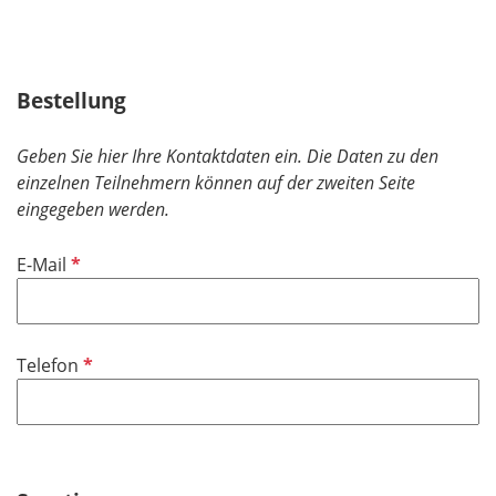
Bestellung
Geben Sie hier Ihre Kontaktdaten ein. Die Daten zu den
einzelnen Teilnehmern können auf der zweiten Seite
eingegeben werden.
P
E-Mail
f
l
i
P
Telefon
c
f
h
l
t
i
f
c
e