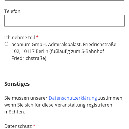
d
i
Telefon
c
h
t
f
P
Ich nehme teil
e
f
aconium GmbH, Admiralspalast, Friedrichstraße
l
l
102, 10117 Berlin (fußläufig zum S-Bahnhof
d
i
Friedrichstraße)
c
h
t
Sonstiges
f
e
Sie müssen unserer
Datenschutzerklärung
zustimmen,
l
wenn Sie sich für diese Veranstaltung registrieren
d
möchten.
P
Datenschutz