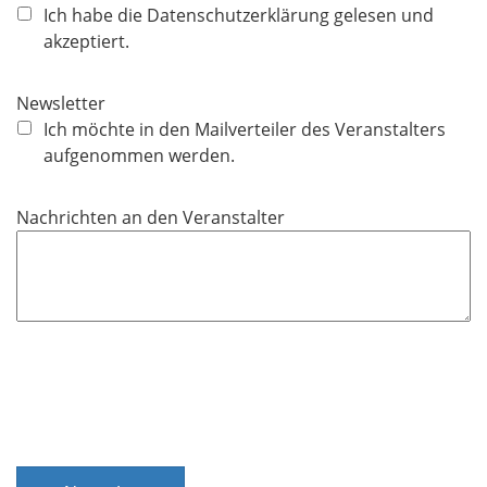
f
Ich habe die Datenschutzerklärung gelesen und
l
akzeptiert.
i
c
Newsletter
h
Ich möchte in den Mailverteiler des Veranstalters
t
aufgenommen werden.
f
e
Nachrichten an den Veranstalter
l
d